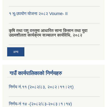
१ भू-उपयोग योजना २०८२ Voume- II
कृषि तथा पशु वस्तुमा आधारित साना किसान तथा युवा
उद्यमशीलता कार्यक्रम सञ्चालन कार्यविधि, २०८२
अन्य
गाउँ कार्यपालिकाको निर्णयहरु
निर्णय नं.११ (२०८२/८३, २०८२।११।२९)
निर्णय-नं १४ -(२०८२/८३-२०८३।१।१४)