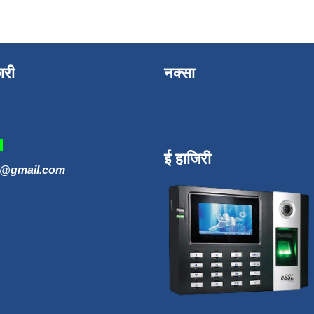
ारी
नक्सा
3
ई हाजिरी
n@gmail.com