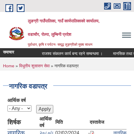
Skip to main content
लुङग्री गाउँपालिका, गाउँ कार्यपालिकाको कार्यालय,
वडाचौर, रोल्पा, लुम्बिनी प्रदेश
पूर्वाधार, कृषि र पर्यटनः समृद्ध लुङ्ग्रीको मुख्य साधन
समाचार
राजश्व संकलन कार्य बन्द रहने सम्बन्धमा ।
मानसिक तथा मनोरो
You are here
Home
»
विधुतीय शुसासन सेवा
» नागरिक वडापत्र
नागरिक वडापत्र
आर्थिक वर्ष
आर्थिक
शिर्षक
मिति
दस्तावेज
वर्ष
नागरिक
२०८०/८
02/02/2024 -
नागरिक