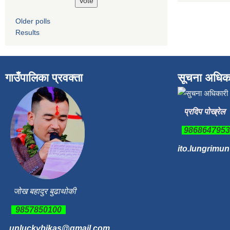
Older polls
Results
गाउँपालिका प्रवक्ता
सूचना अधिक
प्रदिप पोख्रेल
986864795
ito.lungrimu
जोख बहादुर बुढाथोकी
9857850100
unluckybikas@gmail.com