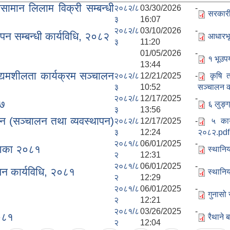
लसामान लिलाम विक्री सम्बन्धी
२०८२/८
03/30/2026 -
सरकारी
३
16:07
२०८२/८
03/10/2026 -
पन सम्बन्धी कार्यविधि, २०८२
आधारभू
३
11:20
01/05/2026 -
१ भूउप
13:44
द्यमशीलता कार्यक्रम सञ्चालन
२०८२/८
12/21/2025 -
कृषि 
३
10:52
सञ्चालन का
२०८२/८
12/17/2025 -
७७
६ लुङ्ग
३
13:56
ाधन (सञ्चालन तथा व्यवस्थापन)
२०८२/८
12/17/2025 -
५ कार
३
12:24
२०८२.pdf
२०८१/८
06/01/2025 -
ेशिका २०८१
स्थानि
२
12:31
२०८१/८
06/01/2025 -
ापन कार्यविधि, २०८१
स्थानिय
२
12:29
२०८१/८
06/01/2025 -
गुनासो
२
12:21
२०८१/८
03/26/2025 -
२०८१
रैथाने
२
12:04