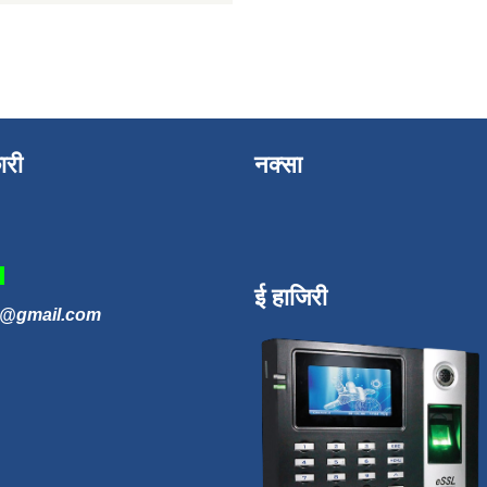
ारी
नक्सा
3
ई हाजिरी
n@gmail.com