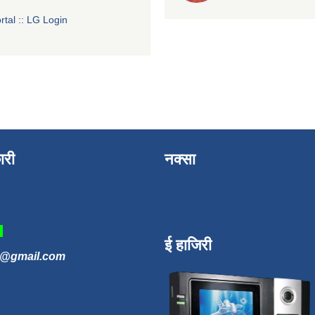
tal :: LG Login
ारी
नक्सा
3
ई हाजिरी
n@gmail.com