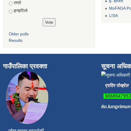
ई- हाजिरी
Choices
राम्रो
MoFAGA Por
झन्झटिलो
LISA
Older polls
Results
गाउँपालिका प्रवक्ता
सूचना अधिक
प्रदिप पोख्रेल
986864795
ito.lungrimu
जोख बहादुर बुढाथोकी