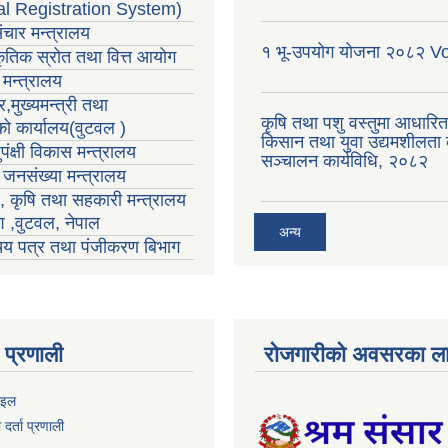
al Registration System)
ंचार मन्त्रालय
१ भू-उपयोग योजना २०८२ V
राकृतिक स्रोत तथा वित्त आयोग
मन्त्रालय
,मुख्यमन्त्री तथा
कृषि तथा पशु वस्तुमा आधारि
्को कार्यालय(वुटवल )
किसान तथा युवा उद्यमशीलता क
पंक्षी विकास मन्त्रालय
सञ्चालन कार्यविधि, २०८२
ा जनसंख्या मन्त्रालय
ा , कृषि तथा सहकारी मन्त्रालय
ेश ,वुटवल, नेपाल
अन्य
रिचय पत्र तथा पंजीकरण बिभाग
प्रणाली
रोजगारीको अवसरका ला
ाइल
र्ता प्रणाली