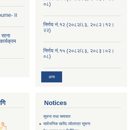
०८)
oume- II
निर्णय नं.१२ (२०८२/८३, २०८२।१२।
२२)
त साना
ार्यक्रम
निर्णय नं.१५ (२०८२/८३, २०८३।०२।
०८)
अन्य
गि
Notices
सूचना तथा समाचार
सार्वजनिक खरीद /बोलपत्र सूचना