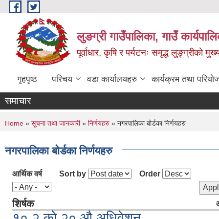
Skip to main content
लुङग्री गाउँपालिका, गाउँ कार्यपालि
पूर्वाधार, कृषि र पर्यटनः समृद्ध लुङ्ग्रीको मु
गृहपृष्ठ
परिचय
वडा कार्यालयहरु
कार्यक्रम तथा परियो
समाचार
You are here
Home
»
सूचना तथा जानकारी
»
निर्णयहरु
» नगरपालिका बोर्डका निर्णयहरु
नगरपालिका बोर्डका निर्णयहरु
आर्थिक वर्ष
Sort by
Order
शिर्षक
आ
१०.२ को २० औ अधिवेशन