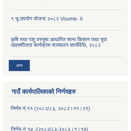
१ भू-उपयोग योजना २०८२ Voume- II
कृषि तथा पशु वस्तुमा आधारित साना किसान तथा युवा
उद्यमशीलता कार्यक्रम सञ्चालन कार्यविधि, २०८२
अन्य
गाउँ कार्यपालिकाको निर्णयहरु
निर्णय नं.११ (२०८२/८३, २०८२।११।२९)
निर्णय-नं १४ -(२०८२/८३-२०८३।१।१४)