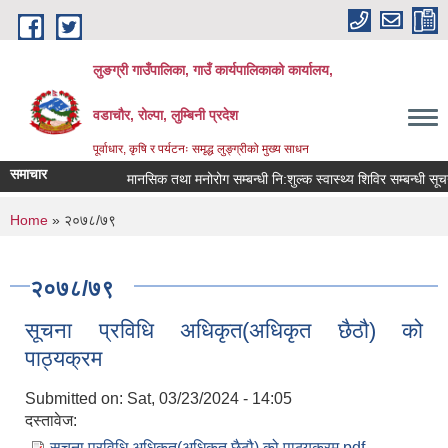
Skip to main content
लुङग्री गाउँपालिका, गाउँ कार्यपालिकाको कार्यालय,
वडाचौर, रोल्पा, लुम्बिनी प्रदेश
पूर्वाधार, कृषि र पर्यटनः समृद्ध लुङ्ग्रीको मुख्य साधन
समाचार
मानसिक तथा मनोरोग सम्बन्धी नि:शुल्क स्वास्थ्य शिविर सम्बन्धी सूचना
You are here
Home
» २०७८/७९
२०७८/७९
सूचना प्रविधि अधिकृत(अधिकृत छैठौ) को
पाठ्यक्रम
Submitted on:
Sat, 03/23/2024 - 14:05
दस्तावेज:
सूचना प्रविधि अधिकृत(अधिकृत छैठौ) को पाठ्यक्रम.pdf