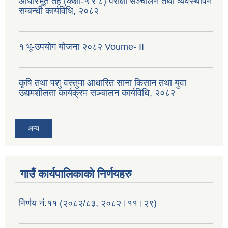
आधारभूत तह (कक्षा-५ र ८) परीक्षा सञ्चालन तथा व्यवस्थापन
सम्बन्धी कार्यविधि, २०८२
१ भू-उपयोग योजना २०८२ Voume- II
कृषि तथा पशु वस्तुमा आधारित साना किसान तथा युवा
उद्यमशीलता कार्यक्रम सञ्चालन कार्यविधि, २०८२
अन्य
गाउँ कार्यपालिकाको निर्णयहरु
निर्णय नं.११ (२०८२/८३, २०८२।११।२९)